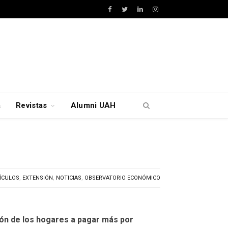
Facebook
Twitter
LinkedIn
Instagram
a
Revistas
Alumni UAH
ÍCULOS
,
EXTENSIÓN
,
NOTICIAS
,
OBSERVATORIO ECONÓMICO
ción de los hogares a pagar más por