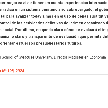
 ser mejores si se tienen en cuenta experiencias internacio
e radica en un sistema penitenciario sobrecargado, el gobi
l para avanzar todavía más en el uso de penas sustitutivas
ontrol de las actividades delictivas del crimen organizado 
n social. Por último, no queda claro cómo se evaluará el i
ecanismo claro y transparente de evaluación que permita det
reorientar esfuerzos presupuestarios futuros.
l School of Syracuse University. Director Magíster en Economía
o Nº 193, 2024
.