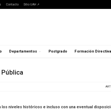
s
Contacto
Sitio UAH ↗
o
Departamentos
Postgrado
Formación Directiv
 Pública
ART
n los niveles históricos e incluso con una eventual disposi