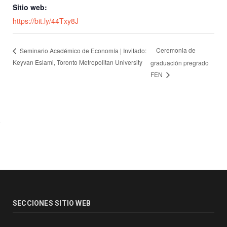
Sitio web:
https://bit.ly/44Txy8J
Ceremonia de
Seminario Académico de Economía | Invitado:
Keyvan Eslami, Toronto Metropolitan University
graduación pregrado
FEN
SECCIONES SITIO WEB