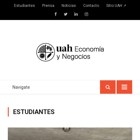
Estudiantes
Prensa
Noticias
Contacto
Sitio UAH ↗
Facebook
Twitter
LinkedIn
Instagram
Navigate
ESTUDIANTES