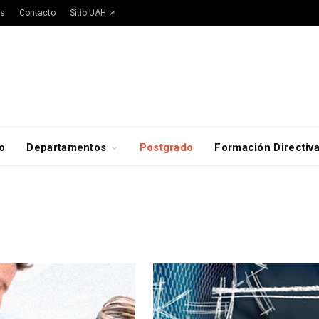
as
Contacto
Sitio UAH ↗
o
Departamentos
Postgrado
Formación Directiv