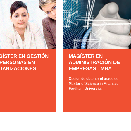
GÍSTER EN GESTIÓN
MAGÍSTER EN
 PERSONAS EN
ADMINISTRACIÓN DE
GANIZACIONES
EMPRESAS - MBA
Opción de obtener el grado de
Master of Science in Finance,
Fordham University.