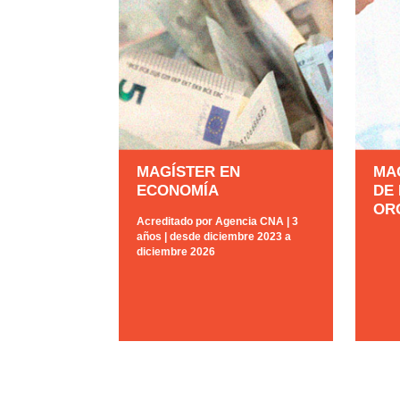
MAGÍSTER EN
MA
ECONOMÍA
DE
OR
Acreditado por Agencia CNA | 3
años | desde diciembre 2023 a
diciembre 2026