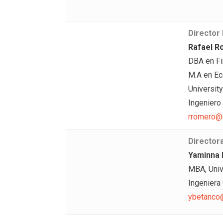
Director
Rafael 
DBA en Fi
M.A en Ec
University
Ingeniero
rromero@u
Directora
Yaminna 
MBA, Univ
Ingeniera 
ybetanco@