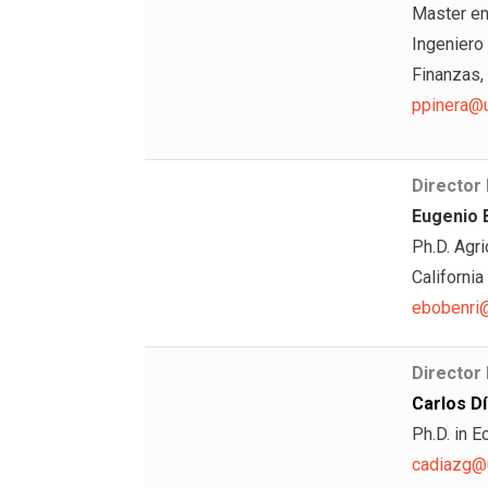
Master en
Ingeniero
Finanzas, 
ppinera@u
Director
Eugenio 
Ph.D. Agr
California
ebobenri@
Director
Carlos D
Ph.D. in 
cadiazg@u