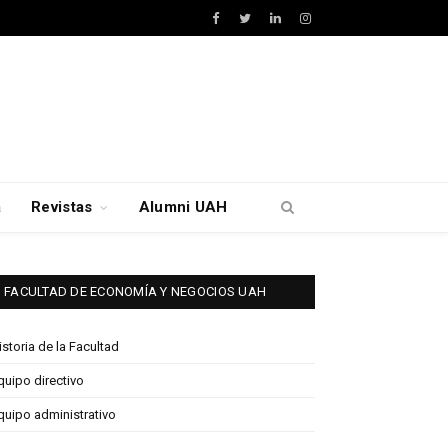
Facebook
Twitter
LinkedIn
Instagram
a
Revistas
Alumni UAH
FACULTAD DE ECONOMÍA Y NEGOCIOS UAH
istoria de la Facultad
quipo directivo
quipo administrativo