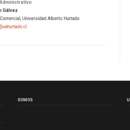
 Administrativo
n Gálvez
 Comercial, Universidad Alberto Hurtado
uahurtado.cl
SOMOS
U