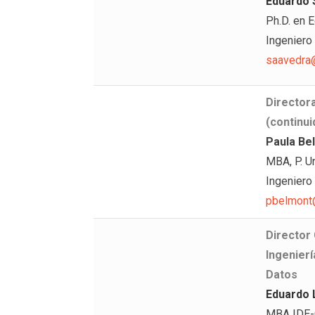
Eduardo 
Ph.D. en 
Ingeniero
saavedra@
Directora
(continu
Paula Be
MBA, P. Un
Ingeniero 
pbelmont@
Director 
Ingenierí
Datos
Eduardo 
MBA IDE-