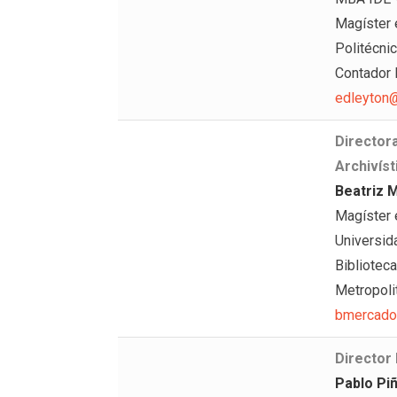
Magíster 
Politécnic
Contador 
edleyton@
Directora
Archivíst
Beatriz 
Magíster 
Universid
Bibliotec
Metropoli
bmercado
Director
Pablo Pi