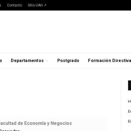
s
Contacto
Sitio UAH ↗
o
Departamentos
Postgrado
Formación Directiv
H
E
E
acultad de Economía y Negocios