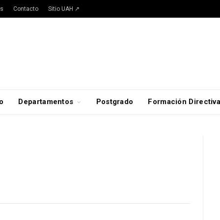
as
Contacto
Sitio UAH ↗
o
Departamentos
Postgrado
Formación Directiv