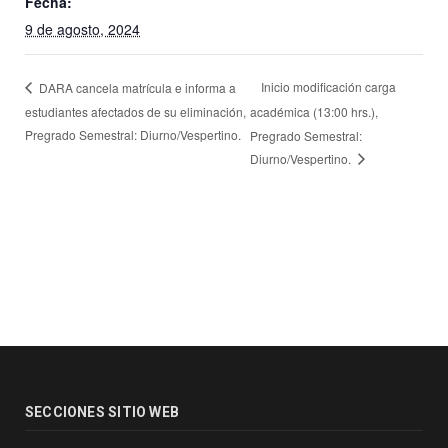
Fecha:
9 de agosto, 2024
Inicio modificación carga
DARA cancela matrícula e informa a
estudiantes afectados de su eliminación,
académica (13:00 hrs.),
Pregrado Semestral: Diurno/Vespertino.
Pregrado Semestral:
Diurno/Vespertino.
SECCIONES SITIO WEB