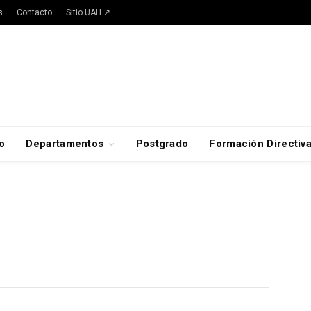
s
Contacto
Sitio UAH ↗
o
Departamentos
Postgrado
Formación Directiv