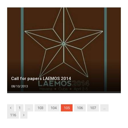
Call for papers LAEMOS 2014
08/10/2013
Previous
1
…
103
104
105
106
107
…
Next
116