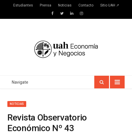
Estudiantes
Prensa
Noticias
Contacto
Sitio UAH ↗
Facebook
Twitter
LinkedIn
Instagram
Navigate
NOTICIAS
Revista Observatorio
Económico Nº 43