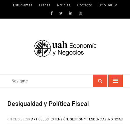
Estudiantes
Prensa
Noticias
Contacto
Sitio UAH ↗
Facebook
Twitter
LinkedIn
Instagram
Navigate
Desigualdad y Política Fiscal
ON
21/08/2020
ARTÍCULOS
,
EXTENSIÓN
,
GESTIÓN Y TENDENCIAS
,
NOTICIAS