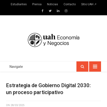
Estudiantes
Prensa
Noticias
Contacto
Sitio UAH ↗
Facebook
Twitter
LinkedIn
Instagram
Navigate
Estrategia de Gobierno Digital 2030:
un proceso participativo
ON
28/03/2025