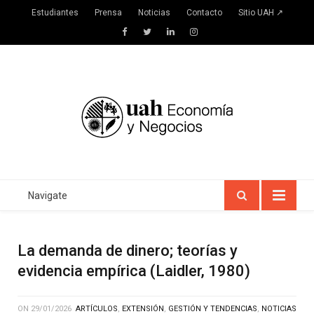
Estudiantes
Prensa
Noticias
Contacto
Sitio UAH ↗
Facebook
Twitter
LinkedIn
Instagram
Navigate
La demanda de dinero; teorías y
evidencia empírica (Laidler, 1980)
ON
29/01/2026
ARTÍCULOS
,
EXTENSIÓN
,
GESTIÓN Y TENDENCIAS
,
NOTICIAS