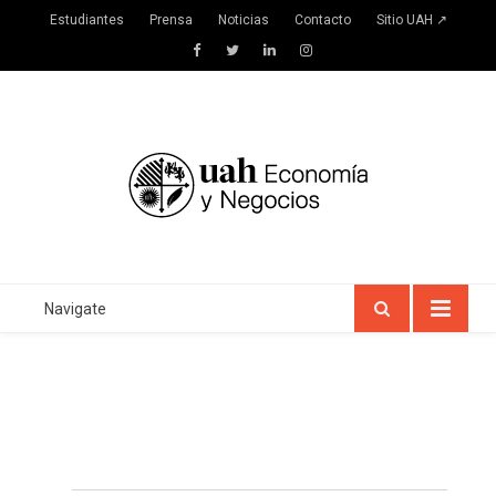
Estudiantes
Prensa
Noticias
Contacto
Sitio UAH ↗
Facebook
Twitter
LinkedIn
Instagram
Navigate