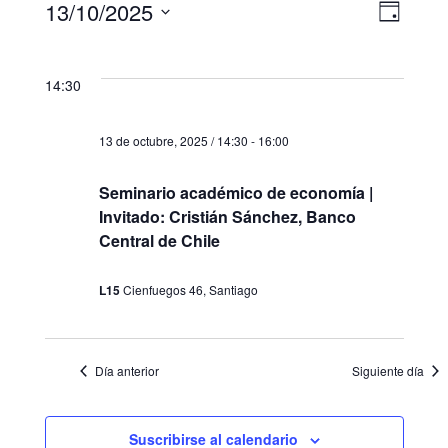
13/10/2025
Naveg
Naveg
Día
Eventos
Selecciona
de
de
la
vista
en
vistas
14:30
fecha.
de
13
Event
13 de octubre, 2025 / 14:30
-
16:00
de
Seminario académico de economía |
octubre,
Invitado: Cristián Sánchez, Banco
Central de Chile
2025
L15
Cienfuegos 46, Santiago
Día anterior
Siguiente día
Suscribirse al calendario