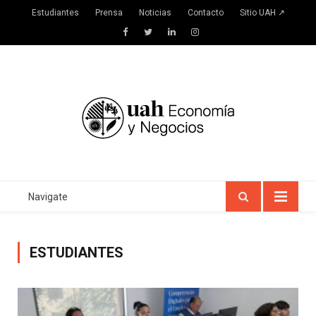
Estudiantes
Prensa
Noticias
Contacto
Sitio UAH ↗
Facebook
Twitter
LinkedIn
Instagram
Navigate
ESTUDIANTES