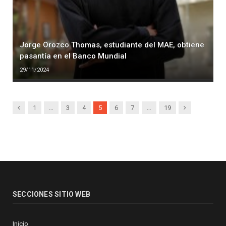
Jorge Orozco Thomas, estudiante del MAE, obtiene
pasantía en el Banco Mundial
29/11/2024
Previous
Next
1
…
3
4
5
6
7
…
19
SECCIONES SITIO WEB
Inicio