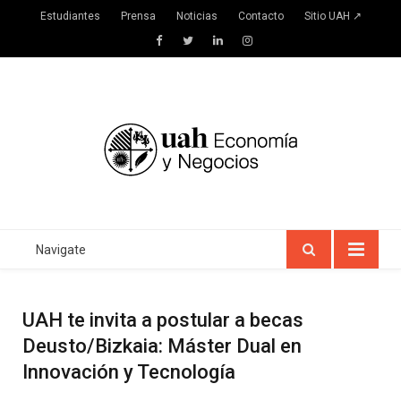
Estudiantes
Prensa
Noticias
Contacto
Sitio UAH ↗
Facebook
Twitter
LinkedIn
Instagram
Navigate
UAH te invita a postular a becas
Deusto/Bizkaia: Máster Dual en
Innovación y Tecnología