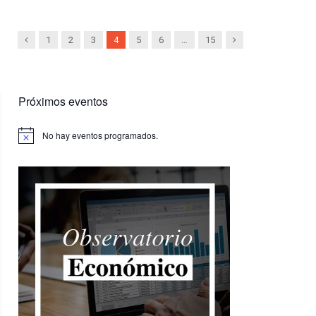
Previous
Next
1
2
3
4
5
6
…
15
Próximos eventos
No hay eventos programados.
Aviso