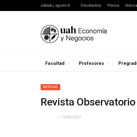
sábado, agosto 8
Estudiantes
Prensa
Notici
Facultad
Profesores
Pregrad
NOTICIAS
Revista Observatori
10/06/2021