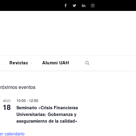
Facebook
Twitter
LinkedIn
Instagram
a
Revistas
Alumni UAH
róximos eventos
10:00
-
12:00
AGO
18
Seminario «Crisis Financieras
Universitarias: Gobernanza y
aseguramiento de la calidad»
er calendario