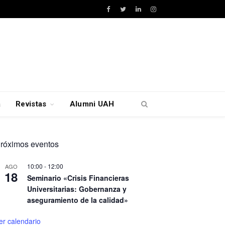
Facebook
Twitter
LinkedIn
Instagram
a
Revistas
Alumni UAH
róximos eventos
10:00
-
12:00
AGO
18
Seminario «Crisis Financieras
Universitarias: Gobernanza y
aseguramiento de la calidad»
er calendario