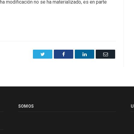
cha modificación no se ha materializado, es en parte
Twitter
Facebook
LinkedIn
Email
SOMOS
U