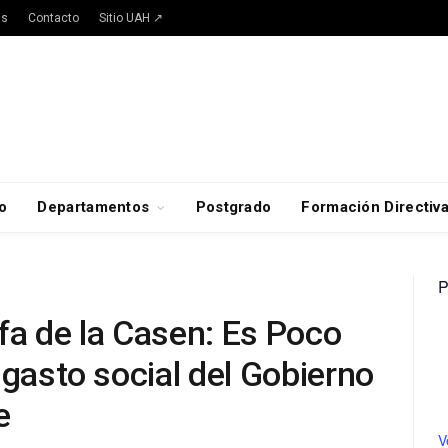
as
Contacto
Sitio UAH ↗
o
Departamentos
Postgrado
Formación Directiv
P
fa de la Casen: Es Poco
 gasto social del Gobierno
e
V