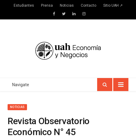
Estudiantes
Prensa
Noticias
Contacto
Sitio UAH ↗
Facebook
Twitter
LinkedIn
Instagram
Navigate
NOTICIAS
Revista Observatorio
Económico N° 45