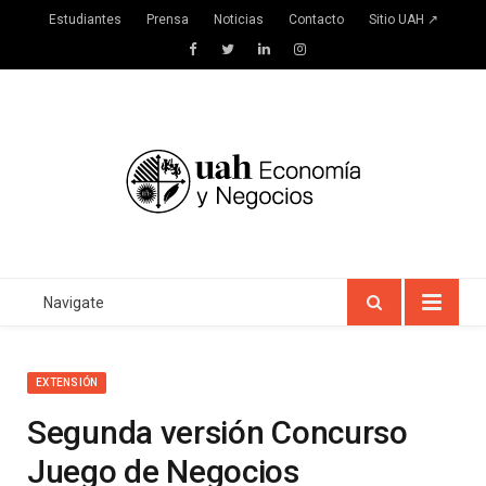
Estudiantes
Prensa
Noticias
Contacto
Sitio UAH ↗
Facebook
Twitter
LinkedIn
Instagram
Navigate
EXTENSIÓN
Segunda versión Concurso
Juego de Negocios