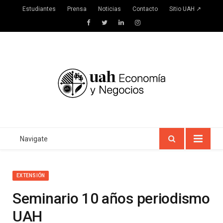
Estudiantes
Prensa
Noticias
Contacto
Sitio UAH ↗
Facebook
Twitter
LinkedIn
Instagram
Navigate
EXTENSIÓN
Seminario 10 años periodismo
UAH