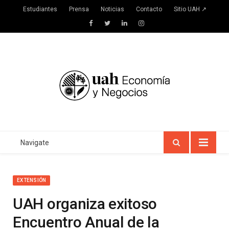
Estudiantes
Prensa
Noticias
Contacto
Sitio UAH ↗
Facebook
Twitter
LinkedIn
Instagram
Navigate
EXTENSIÓN
UAH organiza exitoso
Encuentro Anual de la