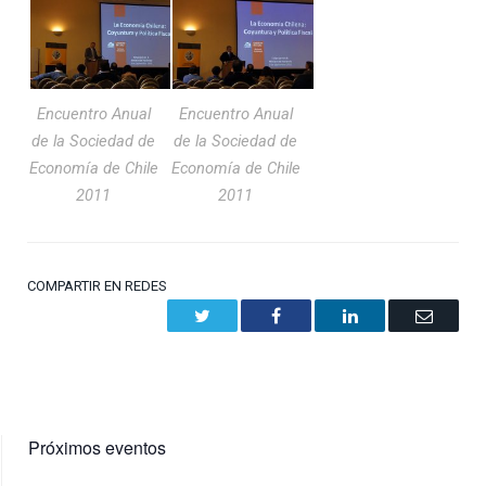
Encuentro Anual
Encuentro Anual
de la Sociedad de
de la Sociedad de
Economía de Chile
Economía de Chile
2011
2011
COMPARTIR EN REDES
Twitter
Facebook
LinkedIn
Email
Próximos eventos