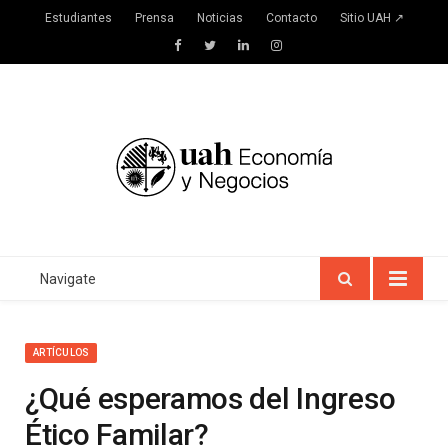
Estudiantes
Prensa
Noticias
Contacto
Sitio UAH ↗
Facebook
Twitter
LinkedIn
Instagram
Navigate
ARTÍCULOS
¿Qué esperamos del Ingreso
Ético Familar?