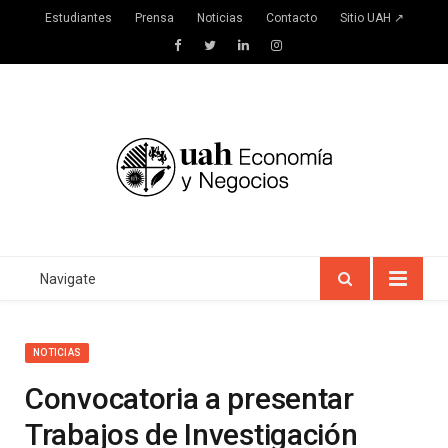
Estudiantes
Prensa
Noticias
Contacto
Sitio UAH ↗
Facebook
Twitter
LinkedIn
Instagram
Navigate
NOTICIAS
Convocatoria a presentar
Trabajos de Investigación