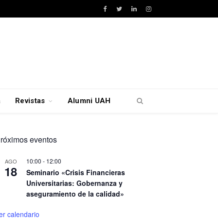
Facebook
Twitter
LinkedIn
Instagram
a
Revistas
Alumni UAH
róximos eventos
10:00
-
12:00
AGO
18
Seminario «Crisis Financieras
Universitarias: Gobernanza y
aseguramiento de la calidad»
er calendario