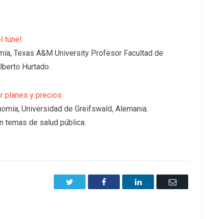
l túnel
ía, Texas A&M University Profesor Facultad de
berto Hurtado.
ar planes y precios
nomía, Universidad de Greifswald, Alemania.
n temas de salud pública.
Twitter
Facebook
LinkedIn
Email