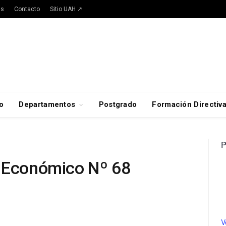
as
Contacto
Sitio UAH ↗
o
Departamentos
Postgrado
Formación Directiv
P
o Económico Nº 68
V