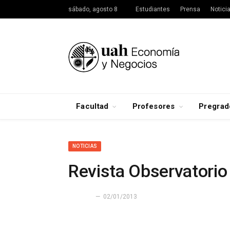
sábado, agosto 8
Estudiantes
Prensa
Notici
Facultad
Profesores
Pregrad
NOTICIAS
Revista Observatori
02/01/2013