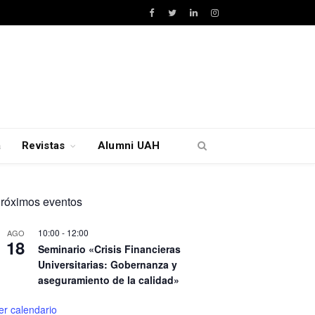
Facebook
Twitter
LinkedIn
Instagram
a
Revistas
Alumni UAH
róximos eventos
10:00
-
12:00
AGO
18
Seminario «Crisis Financieras
Universitarias: Gobernanza y
aseguramiento de la calidad»
er calendario