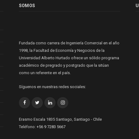
SOMOS
U
Fundada como carrera de Ingeniería Comercial en el año
1998, la Facultad de Economía y Negocios de la
Universidad Alberto Hurtado ofrece un sólido programa
académico de pregrado y postgrado que la sitúan
como un referente en el país.
Síguenos en nuestras redes sociales:
Facebook
Twitter
LinkedIn
Instagram
Erasmo Escala 1835 Santiago, Santiago - Chile
Teléfono:
+56 9 7283 5667