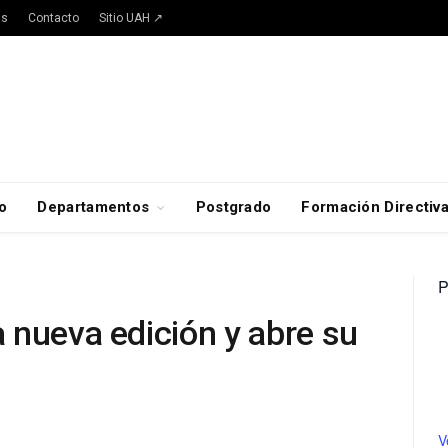
as
Contacto
Sitio UAH ↗
o
Departamentos
Postgrado
Formación Directiv
P
 nueva edición y abre su
V