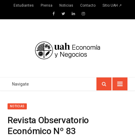
Estudiantes
Prensa
Noticias
Contacto
Sitio UAH ↗
Facebook
Twitter
LinkedIn
Instagram
Navigate
NOTICIAS
Revista Observatorio
Económico Nº 83