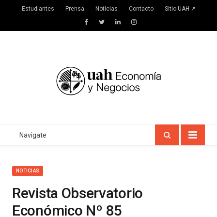
Estudiantes
Prensa
Noticias
Contacto
Sitio UAH ↗
Facebook
Twitter
LinkedIn
Instagram
Navigate
NOTICIAS
Revista Observatorio
Económico Nº 85