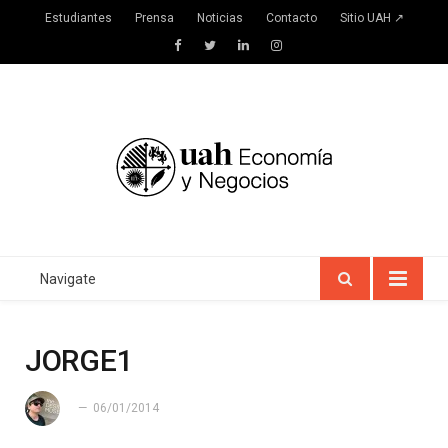
Estudiantes
Prensa
Noticias
Contacto
Sitio UAH ↗
Facebook
Twitter
LinkedIn
Instagram
Navigate
JORGE1
06/01/2014