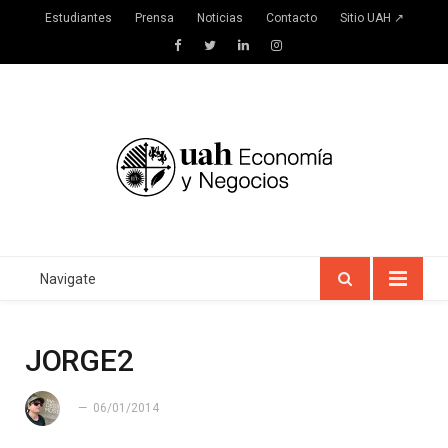
Estudiantes
Prensa
Noticias
Contacto
Sitio UAH ↗
Facebook
Twitter
LinkedIn
Instagram
Navigate
JORGE2
06/01/2014