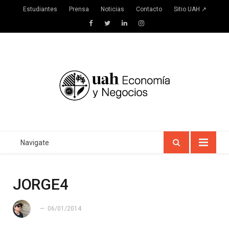
Estudiantes
Prensa
Noticias
Contacto
Sitio UAH ↗
Facebook
Twitter
LinkedIn
Instagram
Navigate
JORGE4
06/01/2014