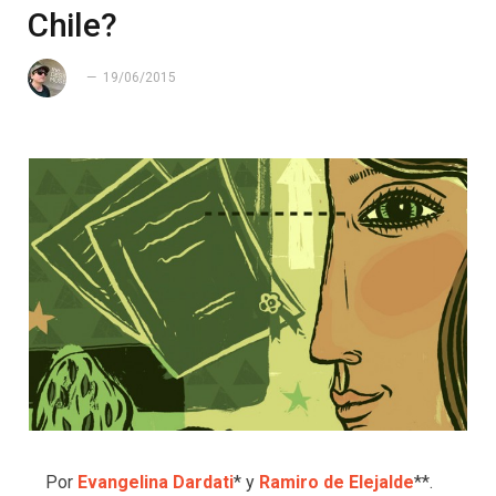
Chile?
19/06/2015
Por
Evangelina Dardati
* y
Ramiro de Elejalde
**.