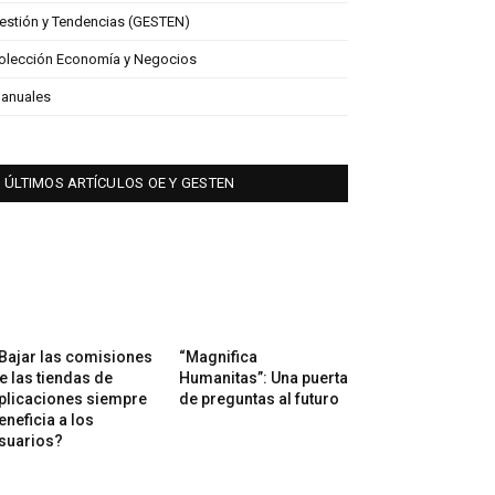
estión y Tendencias (GESTEN)
olección Economía y Negocios
anuales
ÚLTIMOS ARTÍCULOS OE Y GESTEN
Bajar las comisiones
“Magnifica
e las tiendas de
Humanitas”: Una puerta
plicaciones siempre
de preguntas al futuro
eneficia a los
suarios?