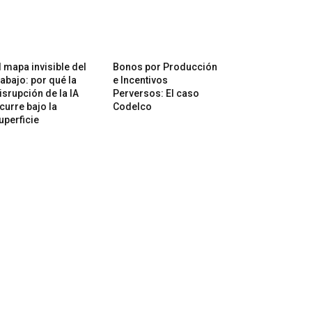
l mapa invisible del
Bonos por Producción
rabajo: por qué la
e Incentivos
isrupción de la IA
Perversos: El caso
curre bajo la
Codelco
uperficie