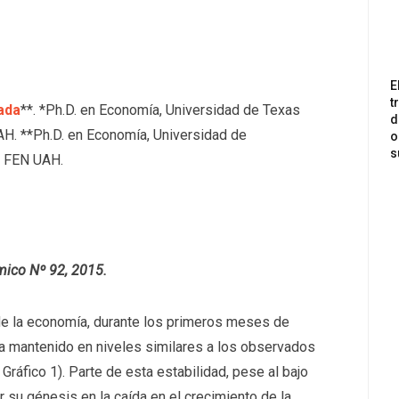
E
t
ada
**. *Ph.D. en Economía, Universidad de Texas
d
. **Ph.D. en Economía, Universidad de
o
s
o FEN UAH.
mico Nº 92, 2015.
de la economía, durante los primeros meses de
a mantenido en niveles similares a los observados
Gráfico 1). Parte de esta estabilidad, pese al bajo
 su génesis en la caída en el crecimiento de la