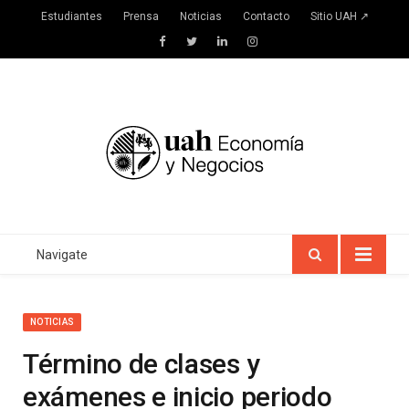
Estudiantes
Prensa
Noticias
Contacto
Sitio UAH ↗
Facebook
Twitter
LinkedIn
Instagram
Navigate
NOTICIAS
Término de clases y
exámenes e inicio periodo