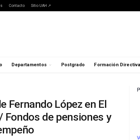
as
Contacto
Sitio UAH ↗
o
Departamentos
Postgrado
Formación Directiv
P
e Fernando López en El
/ Fondos de pensiones y
sempeño
V