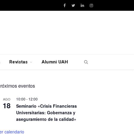
Facebook
Twitter
LinkedIn
Instagram
a
Revistas
Alumni UAH
róximos eventos
10:00
-
12:00
AGO
18
Seminario «Crisis Financieras
Universitarias: Gobernanza y
aseguramiento de la calidad»
er calendario