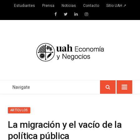
Estudiantes
Prensa
Noticias
Contacto
Sitio UAH ↗
Facebook
Twitter
LinkedIn
Instagram
Navigate
ARTÍCULOS
La migración y el vacío de la
política pública