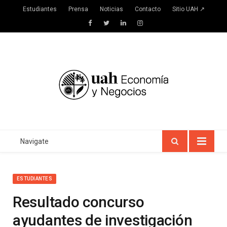
Estudiantes
Prensa
Noticias
Contacto
Sitio UAH ↗
Facebook
Twitter
LinkedIn
Instagram
Navigate
ESTUDIANTES
Resultado concurso
ayudantes de investigación