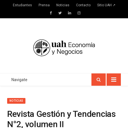
Estudiantes
Prensa
Noticias
Contacto
Sitio UAH ↗
Facebook
Twitter
LinkedIn
Instagram
Navigate
NOTICIAS
Revista Gestión y Tendencias
N°2, volumen II