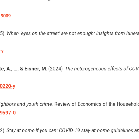
59009
5).
When ‘eyes on the street’ are not enough: Insights from itiner
-y
te, A., …, & Eisner, M.
(2024).
The heterogeneous effects of COV
00220-y
eighbors and youth crime.
Review of Economics of the Household
09597-0
2).
Stay at home if you can: COVID
‐
19 stay
‐
at
‐
home guidelines an