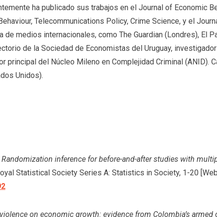
ntemente ha publicado sus trabajos en el Journal of Economic Be
haviour, Telecommunications Policy, Crime Science, y el Journa
a de medios internacionales, como The Guardian (Londres), El Pa
torio de la Sociedad de Economistas del Uruguay, investigador
dor principal del Núcleo Mileno en Complejidad Criminal (ANID). C
ados Unidos).
.
Randomization inference for before-and-after studies with multipl
oyal Statistical Society Series A: Statistics in Society, 1-20 [We
92
 violence on economic growth: evidence from Colombia’s armed c