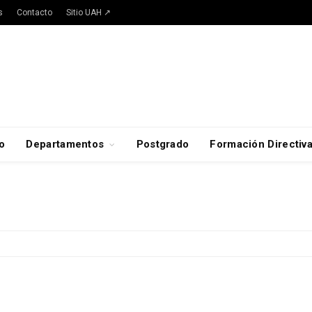
s
Contacto
Sitio UAH ↗
o
Departamentos
Postgrado
Formación Directiv