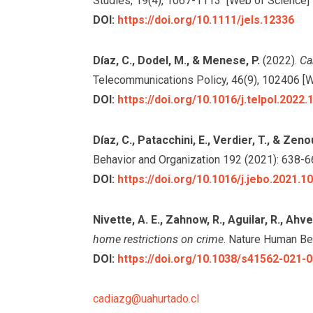
Studies, 19(4), 1067-1113 [Web of Science]
DOI:
https://doi.org/10.1111/jels.12336
Díaz, C., Dodel, M., & Menese, P.
(2022).
Ca
Telecommunications Policy, 46(9), 102406 [
DOI:
https://doi.org/10.1016/j.telpol.2022
Díaz, C., Patacchini, E., Verdier, T., & Zenou
Behavior and Organization 192 (2021): 638-6
DOI:
https://doi.org/10.1016/j.jebo.2021.1
Nivette, A. E., Zahnow, R., Aguilar, R., Ahven
home restrictions on crime
. Nature Human Be
DOI:
https://doi.org/10.1038/s41562-021-
cadiazg@uahurtado.cl