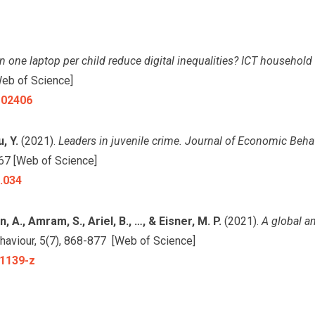
n one laptop per child reduce digital inequalities? ICT household
Web of Science]
.102406
, Y.
(2021).
Leaders in juvenile crime. Journal of Economic Beha
67 [Web of Science]
0.034
, A., Amram, S., Ariel, B., …, & Eisner, M. P.
(2021).
A global an
haviour, 5(7), 868-877 [Web of Science]
01139-z