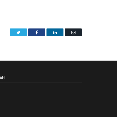
Twitter
Facebook
LinkedIn
Email
AH