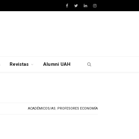
Facebook
Twitter
LinkedIn
Instagram
a
Revistas
Alumni UAH
ACADÉMICOS/AS
,
PROFESORES ECONOMÍA