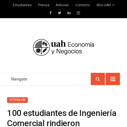
Estudiantes
Prensa
Noticias
Contacto
Sitio UAH ↗
Facebook
Twitter
LinkedIn
Instagram
Navigate
EXTENSIÓN
100 estudiantes de Ingeniería
Comercial rindieron