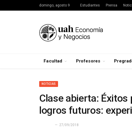
domingo, agosto 9
Estudiantes
Prensa
Notic
Facultad
Profesores
Pregrad
NOTICIAS
Clase abierta: Éxitos
logros futuros: exper
27/09/2018