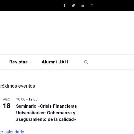
Facebook
Twitter
LinkedIn
Instagram
a
Revistas
Alumni UAH
róximos eventos
10:00
-
12:00
AGO
18
Seminario «Crisis Financieras
Universitarias: Gobernanza y
aseguramiento de la calidad»
er calendario