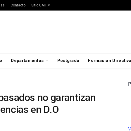
ias
Contacto
Sitio UAH ↗
o
Departamentos
Postgrado
Formación Directiv
P
 pasados no garantizan
iencias en D.O
V