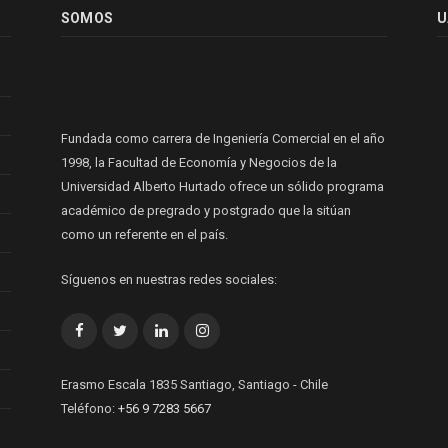
SOMOS
U
Fundada como carrera de Ingeniería Comercial en el año
1998, la Facultad de Economía y Negocios de la
Universidad Alberto Hurtado ofrece un sólido programa
académico de pregrado y postgrado que la sitúan
como un referente en el país.
Síguenos en nuestras redes sociales:
Facebook
Twitter
LinkedIn
Instagram
Erasmo Escala 1835 Santiago, Santiago - Chile
Teléfono:
+56 9 7283 5667