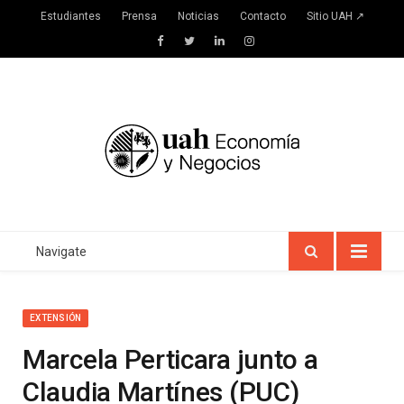
Estudiantes
Prensa
Noticias
Contacto
Sitio UAH ↗
Facebook
Twitter
LinkedIn
Instagram
Navigate
EXTENSIÓN
Marcela Perticara junto a
Claudia Martínes (PUC)