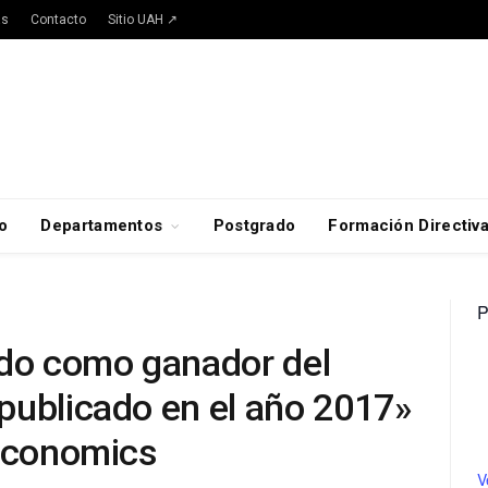
as
Contacto
Sitio UAH ↗
o
Departamentos
Postgrado
Formación Directiv
P
ido como ganador del
publicado en el año 2017»
 Economics
V