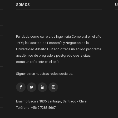
SOMOS
U
Fundada como carrera de Ingeniería Comercial en el año
1998, la Facultad de Economía y Negocios de la
Universidad Alberto Hurtado ofrece un sólido programa
académico de pregrado y postgrado que la sitúan
como un referente en el país.
Síguenos en nuestras redes sociales:
Facebook
Twitter
LinkedIn
Instagram
Erasmo Escala 1835 Santiago, Santiago - Chile
Teléfono:
+56 9 7283 5667