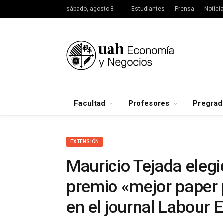
sábado, agosto 8
Estudiantes
Prensa
Notici
Facultad
Profesores
Pregrad
EXTENSIÓN
Mauricio Tejada eleg
premio «mejor paper 
en el journal Labour