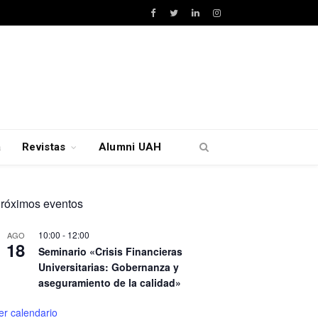
Facebook
Twitter
LinkedIn
Instagram
a
Revistas
Alumni UAH
róximos eventos
10:00
-
12:00
AGO
18
Seminario «Crisis Financieras
Universitarias: Gobernanza y
aseguramiento de la calidad»
er calendario