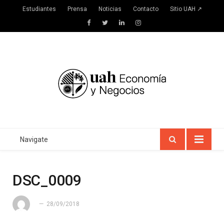
Estudiantes
Prensa
Noticias
Contacto
Sitio UAH ↗
Facebook
Twitter
LinkedIn
Instagram
Navigate
DSC_0009
28/09/2018