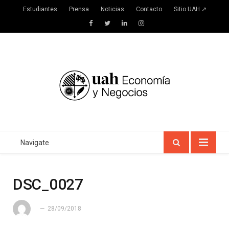
Estudiantes
Prensa
Noticias
Contacto
Sitio UAH ↗
Facebook
Twitter
LinkedIn
Instagram
Navigate
DSC_0027
28/09/2018