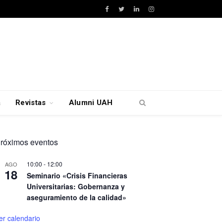
Facebook
Twitter
LinkedIn
Instagram
a
Revistas
Alumni UAH
róximos eventos
10:00
-
12:00
AGO
18
Seminario «Crisis Financieras
Universitarias: Gobernanza y
aseguramiento de la calidad»
er calendario