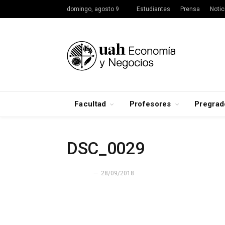
domingo, agosto 9
Estudiantes
Prensa
Notic
Facultad
Profesores
Pregrad
DSC_0029
28/09/2018