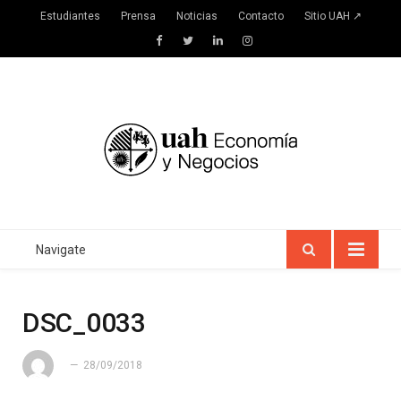
Estudiantes
Prensa
Noticias
Contacto
Sitio UAH ↗
Facebook
Twitter
LinkedIn
Instagram
Navigate
DSC_0033
28/09/2018