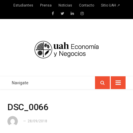
Estudiantes
Prensa
Noticias
Contacto
Sitio UAH ↗
Facebook
Twitter
LinkedIn
Instagram
Navigate
DSC_0066
28/09/2018