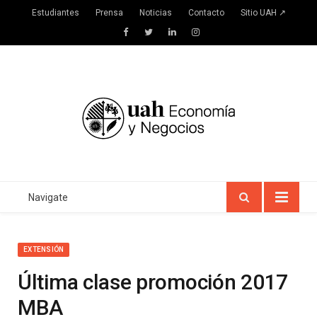
Estudiantes
Prensa
Noticias
Contacto
Sitio UAH ↗
Facebook
Twitter
LinkedIn
Instagram
Navigate
EXTENSIÓN
Última clase promoción 2017
MBA